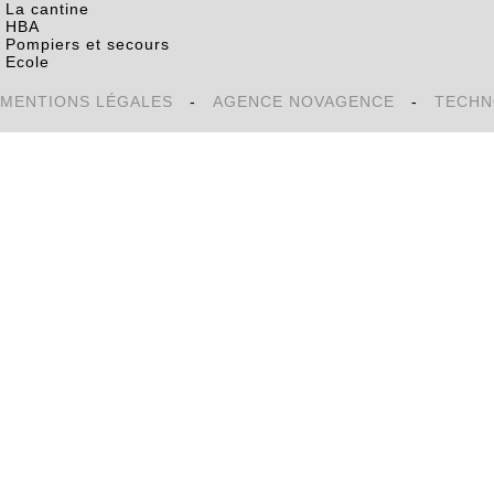
La cantine
HBA
Pompiers et secours
Ecole
MENTIONS LÉGALES
-
AGENCE NOVAGENCE
-
TECHN